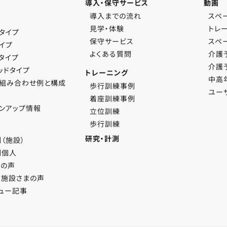
導入・保守サービス
動画
導入までの流れ
スペ
見学・体験
トレ
タイプ
保守サービス
スペ
イプ
よくある質問
介護
タイプ
介護
ッドタイプ
トレーニング
中高
プ組み合わせ例と構成
歩行訓練事例
ユー
ス
着座訓練事例
ンアップ情報
立位訓練
歩行訓練
研究・計測
（施設）
例個人
者の声
ー施設さまの声
ュー記事