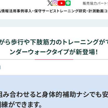
販売協力パート
品情報
活用事例
導入・保守サービス
トレーニング
研究・計測
動画
コ
がら歩行や下肢筋力のトレーニングが
ンダーウォークタイプが新登場！
組み合わせると身体的補助ナシでも
練ができます。