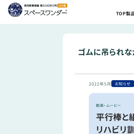
TOP
製
ゴムに吊られな
2022年5月
お知らせ
動画・ムービー
平行棒と
リハビリ訓